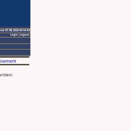
ime 07.08.2026 04:54:03
Login
Logout
artien: