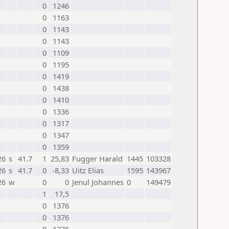
0
1246
0
1163
0
1143
0
1143
0
1109
0
1195
0
1419
0
1438
0
1410
0
1336
0
1317
0
1347
0
1359
26
s
41.7
1
25,83
Fugger Harald
1445
103328
26
s
41.7
0
-8,33
Uitz Elias
1595
143967
26
w
0
0
Jenul Johannes
0
149479
1
17,5
0
1376
0
1376