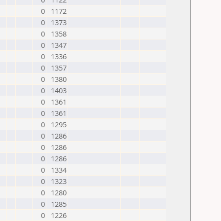
0
1172
0
1373
0
1358
0
1347
0
1336
0
1357
0
1380
0
1403
0
1361
0
1361
0
1295
0
1286
0
1286
0
1286
0
1334
0
1323
0
1280
0
1285
0
1226