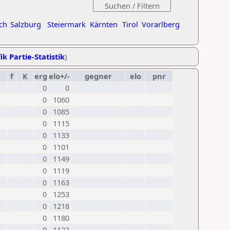
ch
Salzburg
Steiermark
Kärnten
Tirol
Vorarlberg
ik Partie-Statistik
)
f
K
erg
elo+/-
gegner
elo
pnr
0
0
0
1060
0
1085
0
1115
0
1133
0
1101
0
1149
0
1119
0
1163
0
1253
0
1218
0
1180
0
1122