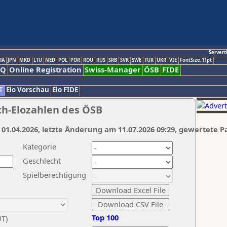
Servert
TA
JPN
MKD
LTU
NED
POL
POR
ROU
RUS
SRB
SVK
SWE
TUR
UKR
VIE
FontSize:11pt
AQ
Online Registration
Swiss-Manager
ÖSB
FIDE
T
Elo Vorschau
Elo FIDE
ch-Elozahlen des ÖSB
 01.04.2026, letzte Änderung am 11.07.2026 09:29, gewertete P
Kategorie
Geschlecht
Spielberechtigung
Top 100
UT)