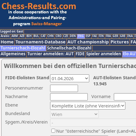
Logged on: Gast
Arabic
ARM
AZE
BIH
BUL
CAT
CHN
CRO
CZE
DEN
ENG
ESP
FAI
FIN
FRA
GER
GRE
INA
I
Home
Tournament-Database
AUT championship
Pictures
F
Turnierschach-Elozahl
Schnellschach-Elozahl
Allgemeines
Turnier anmelden: AUT
FIDE
Spieler anmelden
Elo AU
Willkommen bei den offiziellen Turnierscha
FIDE-Elolisten Stand
AUT-Elolisten Stand
13.945
Personennummer
Nachname
Vorname
Ebene
Bundesland
Spgem./Kreis/Verein
Nur "österreichische" Spieler (Land=A