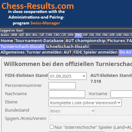
Logged on: Gast
Arabic
ARM
AZE
BIH
BUL
CAT
CHN
CRO
CZE
DEN
ENG
ESP
FAI
FIN
FRA
GER
GRE
INA
I
Home
Tournament-Database
AUT championship
Pictures
F
Turnierschach-Elozahl
Schnellschach-Elozahl
Allgemeines
Turnier anmelden: AUT
FIDE
Spieler anmelden
Elo AU
Willkommen bei den offiziellen Turnierscha
FIDE-Elolisten Stand
AUT-Elolisten Stand
7.518
Personennummer
Nachname
Vorname
Ebene
Bundesland
Spgem./Kreis/Verein
Nur "österreichische" Spieler (Land=A