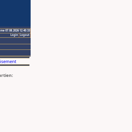
ime 07.08.2026 12:40:33
Login
Logout
artien: