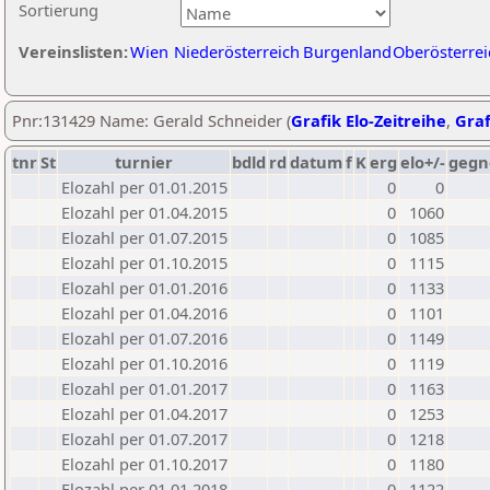
Sortierung
Vereinslisten:
Wien
Niederösterreich
Burgenland
Oberösterrei
Pnr:131429 Name: Gerald Schneider (
Grafik Elo-Zeitreihe
,
Graf
tnr
St
turnier
bdld
rd
datum
f
K
erg
elo+/-
gegn
Elozahl per 01.01.2015
0
0
Elozahl per 01.04.2015
0
1060
Elozahl per 01.07.2015
0
1085
Elozahl per 01.10.2015
0
1115
Elozahl per 01.01.2016
0
1133
Elozahl per 01.04.2016
0
1101
Elozahl per 01.07.2016
0
1149
Elozahl per 01.10.2016
0
1119
Elozahl per 01.01.2017
0
1163
Elozahl per 01.04.2017
0
1253
Elozahl per 01.07.2017
0
1218
Elozahl per 01.10.2017
0
1180
Elozahl per 01.01.2018
0
1122