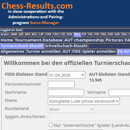
Logged on: Gast
Arabic
ARM
AZE
BIH
BUL
CAT
CHN
CRO
CZE
DEN
ENG
ESP
FAI
FIN
FRA
GER
GRE
INA
I
Home
Tournament-Database
AUT championship
Pictures
F
Turnierschach-Elozahl
Schnellschach-Elozahl
Allgemeines
Turnier anmelden: AUT
FIDE
Spieler anmelden
Elo AU
Willkommen bei den offiziellen Turnierscha
FIDE-Elolisten Stand
AUT-Elolisten Stand
13.945
Personennummer
Nachname
Vorname
Ebene
Bundesland
Spgem./Kreis/Verein
Nur "österreichische" Spieler (Land=A