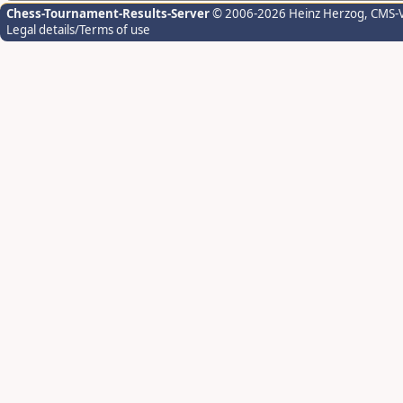
Chess-Tournament-Results-Server
© 2006-2026 Heinz Herzog
, CMS-
Legal details/Terms of use