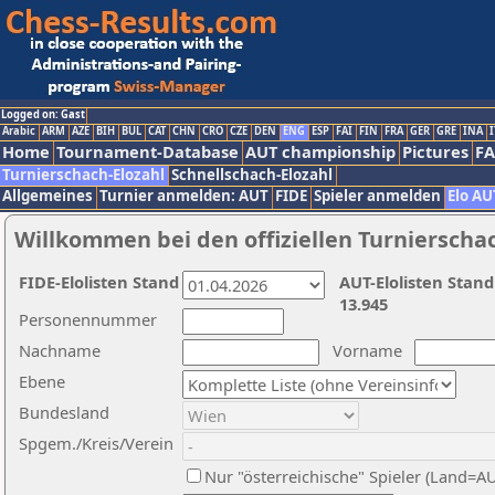
Logged on: Gast
Arabic
ARM
AZE
BIH
BUL
CAT
CHN
CRO
CZE
DEN
ENG
ESP
FAI
FIN
FRA
GER
GRE
INA
I
Home
Tournament-Database
AUT championship
Pictures
F
Turnierschach-Elozahl
Schnellschach-Elozahl
Allgemeines
Turnier anmelden: AUT
FIDE
Spieler anmelden
Elo AU
Willkommen bei den offiziellen Turnierscha
FIDE-Elolisten Stand
AUT-Elolisten Stand
13.945
Personennummer
Nachname
Vorname
Ebene
Bundesland
Spgem./Kreis/Verein
Nur "österreichische" Spieler (Land=A