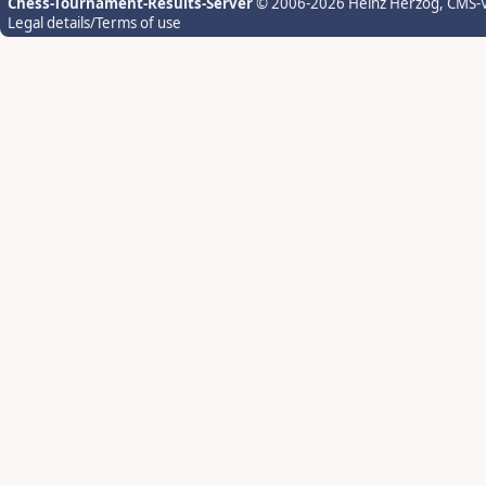
Chess-Tournament-Results-Server
© 2006-2026 Heinz Herzog
, CMS-
Legal details/Terms of use