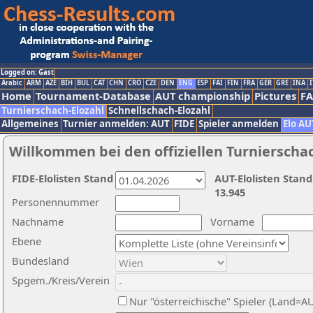
Logged on: Gast
Arabic
ARM
AZE
BIH
BUL
CAT
CHN
CRO
CZE
DEN
ENG
ESP
FAI
FIN
FRA
GER
GRE
INA
I
Home
Tournament-Database
AUT championship
Pictures
F
Turnierschach-Elozahl
Schnellschach-Elozahl
Allgemeines
Turnier anmelden: AUT
FIDE
Spieler anmelden
Elo AU
Willkommen bei den offiziellen Turnierscha
FIDE-Elolisten Stand
AUT-Elolisten Stand
13.945
Personennummer
Nachname
Vorname
Ebene
Bundesland
Spgem./Kreis/Verein
Nur "österreichische" Spieler (Land=A