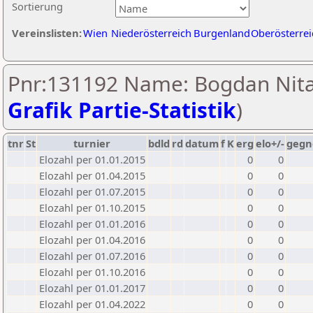
Sortierung
Vereinslisten:
Wien
Niederösterreich
Burgenland
Oberösterrei
Pnr:131192 Name: Bogdan Nita
Grafik Partie-Statistik
)
tnr
St
turnier
bdld
rd
datum
f
K
erg
elo+/-
gegn
Elozahl per 01.01.2015
0
0
Elozahl per 01.04.2015
0
0
Elozahl per 01.07.2015
0
0
Elozahl per 01.10.2015
0
0
Elozahl per 01.01.2016
0
0
Elozahl per 01.04.2016
0
0
Elozahl per 01.07.2016
0
0
Elozahl per 01.10.2016
0
0
Elozahl per 01.01.2017
0
0
Elozahl per 01.04.2022
0
0