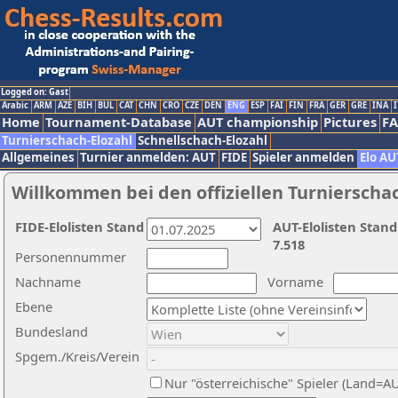
Logged on: Gast
Arabic
ARM
AZE
BIH
BUL
CAT
CHN
CRO
CZE
DEN
ENG
ESP
FAI
FIN
FRA
GER
GRE
INA
I
Home
Tournament-Database
AUT championship
Pictures
F
Turnierschach-Elozahl
Schnellschach-Elozahl
Allgemeines
Turnier anmelden: AUT
FIDE
Spieler anmelden
Elo AU
Willkommen bei den offiziellen Turnierscha
FIDE-Elolisten Stand
AUT-Elolisten Stand
7.518
Personennummer
Nachname
Vorname
Ebene
Bundesland
Spgem./Kreis/Verein
Nur "österreichische" Spieler (Land=A