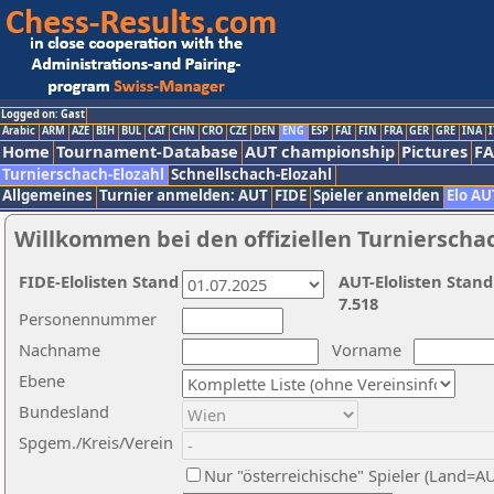
Logged on: Gast
Arabic
ARM
AZE
BIH
BUL
CAT
CHN
CRO
CZE
DEN
ENG
ESP
FAI
FIN
FRA
GER
GRE
INA
I
Home
Tournament-Database
AUT championship
Pictures
F
Turnierschach-Elozahl
Schnellschach-Elozahl
Allgemeines
Turnier anmelden: AUT
FIDE
Spieler anmelden
Elo AU
Willkommen bei den offiziellen Turnierscha
FIDE-Elolisten Stand
AUT-Elolisten Stand
7.518
Personennummer
Nachname
Vorname
Ebene
Bundesland
Spgem./Kreis/Verein
Nur "österreichische" Spieler (Land=A