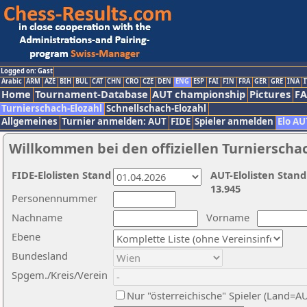
Logged on: Gast
Arabic
ARM
AZE
BIH
BUL
CAT
CHN
CRO
CZE
DEN
ENG
ESP
FAI
FIN
FRA
GER
GRE
INA
I
Home
Tournament-Database
AUT championship
Pictures
F
Turnierschach-Elozahl
Schnellschach-Elozahl
Allgemeines
Turnier anmelden: AUT
FIDE
Spieler anmelden
Elo AU
Willkommen bei den offiziellen Turnierscha
FIDE-Elolisten Stand
AUT-Elolisten Stand
13.945
Personennummer
Nachname
Vorname
Ebene
Bundesland
Spgem./Kreis/Verein
Nur "österreichische" Spieler (Land=A