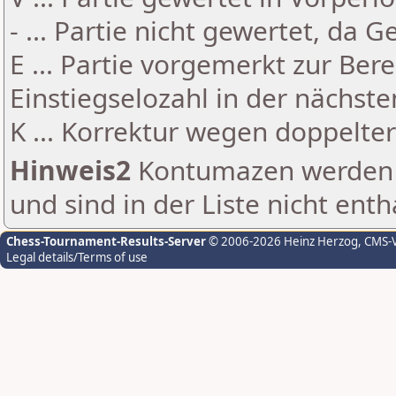
- ... Partie nicht gewertet, da 
E ... Partie vorgemerkt zur Be
Einstiegselozahl in der nächst
K ... Korrektur wegen doppelt
Hinweis2
Kontumazen werden g
und sind in der Liste nicht enth
Chess-Tournament-Results-Server
© 2006-2026 Heinz Herzog
, CMS-
Legal details/Terms of use