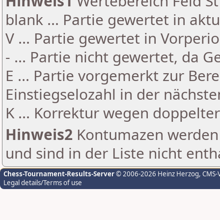
Hinweis1
Wertebereich Feld St 
blank ... Partie gewertet in akt
V ... Partie gewertet in Vorperi
- ... Partie nicht gewertet, da 
E ... Partie vorgemerkt zur Be
Einstiegselozahl in der nächst
K ... Korrektur wegen doppelt
Hinweis2
Kontumazen werden g
und sind in der Liste nicht enth
Chess-Tournament-Results-Server
© 2006-2026 Heinz Herzog
, CMS-
Legal details/Terms of use