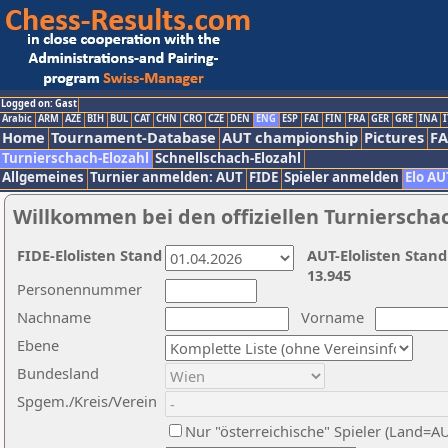
Logged on: Gast
Arabic
ARM
AZE
BIH
BUL
CAT
CHN
CRO
CZE
DEN
ENG
ESP
FAI
FIN
FRA
GER
GRE
INA
I
Home
Tournament-Database
AUT championship
Pictures
F
Turnierschach-Elozahl
Schnellschach-Elozahl
Allgemeines
Turnier anmelden: AUT
FIDE
Spieler anmelden
Elo AU
Willkommen bei den offiziellen Turnierscha
FIDE-Elolisten Stand
AUT-Elolisten Stand
13.945
Personennummer
Nachname
Vorname
Ebene
Bundesland
Spgem./Kreis/Verein
Nur "österreichische" Spieler (Land=A