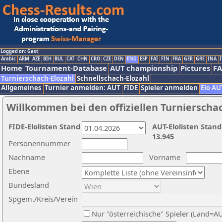
Logged on: Gast
Arabic
ARM
AZE
BIH
BUL
CAT
CHN
CRO
CZE
DEN
ENG
ESP
FAI
FIN
FRA
GER
GRE
INA
I
Home
Tournament-Database
AUT championship
Pictures
F
Turnierschach-Elozahl
Schnellschach-Elozahl
Allgemeines
Turnier anmelden: AUT
FIDE
Spieler anmelden
Elo AU
Willkommen bei den offiziellen Turnierscha
FIDE-Elolisten Stand
AUT-Elolisten Stand
13.945
Personennummer
Nachname
Vorname
Ebene
Bundesland
Spgem./Kreis/Verein
Nur "österreichische" Spieler (Land=A