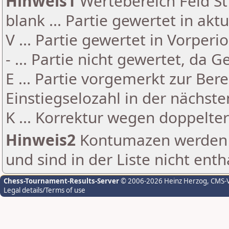
Hinweis1
Wertebereich Feld St 
blank ... Partie gewertet in akt
V ... Partie gewertet in Vorperi
- ... Partie nicht gewertet, da 
E ... Partie vorgemerkt zur Be
Einstiegselozahl in der nächst
K ... Korrektur wegen doppelt
Hinweis2
Kontumazen werden g
und sind in der Liste nicht enth
Chess-Tournament-Results-Server
© 2006-2026 Heinz Herzog
, CMS-
Legal details/Terms of use