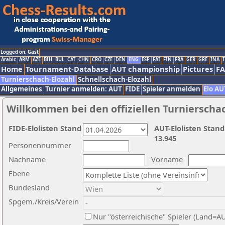
Logged on: Gast
Arabic
ARM
AZE
BIH
BUL
CAT
CHN
CRO
CZE
DEN
ENG
ESP
FAI
FIN
FRA
GER
GRE
INA
I
Home
Tournament-Database
AUT championship
Pictures
F
Turnierschach-Elozahl
Schnellschach-Elozahl
Allgemeines
Turnier anmelden: AUT
FIDE
Spieler anmelden
Elo AU
Willkommen bei den offiziellen Turnierscha
FIDE-Elolisten Stand
AUT-Elolisten Stand
13.945
Personennummer
Nachname
Vorname
Ebene
Bundesland
Spgem./Kreis/Verein
Nur "österreichische" Spieler (Land=A