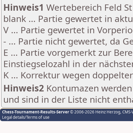
Hinweis1
Wertebereich Feld St 
blank ... Partie gewertet in akt
V ... Partie gewertet in Vorperi
- ... Partie nicht gewertet, da 
E ... Partie vorgemerkt zur Be
Einstiegselozahl in der nächst
K ... Korrektur wegen doppelt
Hinweis2
Kontumazen werden g
und sind in der Liste nicht enth
Chess-Tournament-Results-Server
© 2006-2026 Heinz Herzog
, CMS-
Legal details/Terms of use