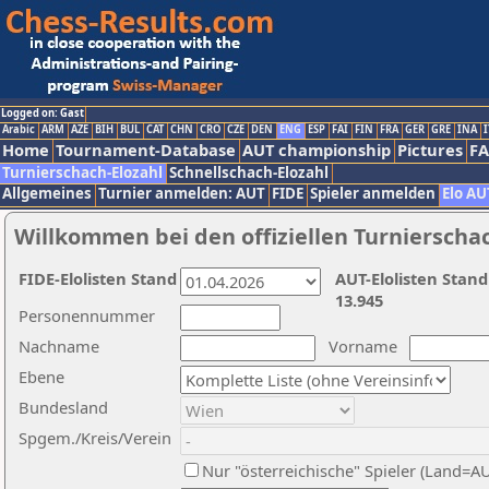
Logged on: Gast
Arabic
ARM
AZE
BIH
BUL
CAT
CHN
CRO
CZE
DEN
ENG
ESP
FAI
FIN
FRA
GER
GRE
INA
I
Home
Tournament-Database
AUT championship
Pictures
F
Turnierschach-Elozahl
Schnellschach-Elozahl
Allgemeines
Turnier anmelden: AUT
FIDE
Spieler anmelden
Elo AU
Willkommen bei den offiziellen Turnierscha
FIDE-Elolisten Stand
AUT-Elolisten Stand
13.945
Personennummer
Nachname
Vorname
Ebene
Bundesland
Spgem./Kreis/Verein
Nur "österreichische" Spieler (Land=A