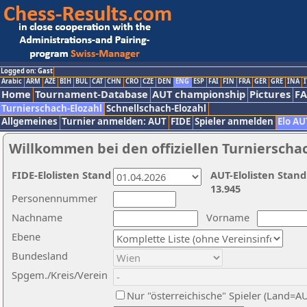
Logged on: Gast
Arabic
ARM
AZE
BIH
BUL
CAT
CHN
CRO
CZE
DEN
ENG
ESP
FAI
FIN
FRA
GER
GRE
INA
I
Home
Tournament-Database
AUT championship
Pictures
F
Turnierschach-Elozahl
Schnellschach-Elozahl
Allgemeines
Turnier anmelden: AUT
FIDE
Spieler anmelden
Elo AU
Willkommen bei den offiziellen Turnierscha
FIDE-Elolisten Stand
AUT-Elolisten Stand
13.945
Personennummer
Nachname
Vorname
Ebene
Bundesland
Spgem./Kreis/Verein
Nur "österreichische" Spieler (Land=A