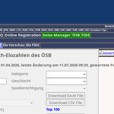
Servert
TA
JPN
MKD
LTU
NED
POL
POR
ROU
RUS
SRB
SVK
SWE
TUR
UKR
VIE
FontSize:11pt
AQ
Online Registration
Swiss-Manager
ÖSB
FIDE
T
Elo Vorschau
Elo FIDE
ch-Elozahlen des ÖSB
 01.04.2026, letzte Änderung am 11.07.2026 09:29, gewertete P
Kategorie
Geschlecht
Spielberechtigung
Top 100
UT)