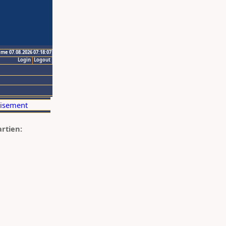
ime 07.08.2026 07:18:07
Login
Logout
artien: