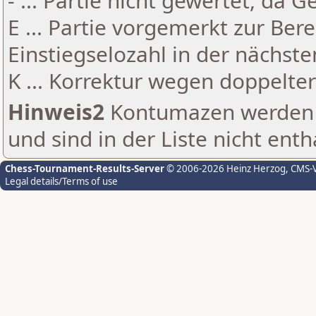
- ... Partie nicht gewertet, da 
E ... Partie vorgemerkt zur Be
Einstiegselozahl in der nächst
K ... Korrektur wegen doppelt
Hinweis2
Kontumazen werden g
und sind in der Liste nicht enth
Chess-Tournament-Results-Server
© 2006-2026 Heinz Herzog
, CMS-
Legal details/Terms of use