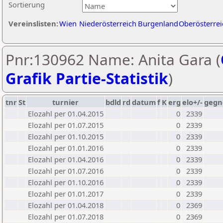
Sortierung
Vereinslisten:
Wien
Niederösterreich
Burgenland
Oberösterrei
Pnr:130962 Name: Anita Gara (
Grafik Partie-Statistik
)
tnr
St
turnier
bdld
rd
datum
f
K
erg
elo+/-
gegn
Elozahl per 01.04.2015
0
2339
Elozahl per 01.07.2015
0
2339
Elozahl per 01.10.2015
0
2339
Elozahl per 01.01.2016
0
2339
Elozahl per 01.04.2016
0
2339
Elozahl per 01.07.2016
0
2339
Elozahl per 01.10.2016
0
2339
Elozahl per 01.01.2017
0
2339
Elozahl per 01.04.2018
0
2369
Elozahl per 01.07.2018
0
2369