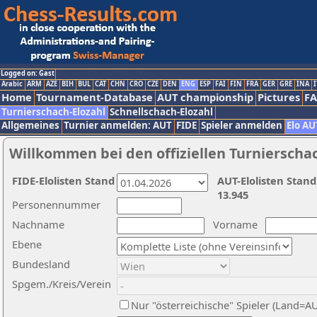
Logged on: Gast
Arabic
ARM
AZE
BIH
BUL
CAT
CHN
CRO
CZE
DEN
ENG
ESP
FAI
FIN
FRA
GER
GRE
INA
I
Home
Tournament-Database
AUT championship
Pictures
F
Turnierschach-Elozahl
Schnellschach-Elozahl
Allgemeines
Turnier anmelden: AUT
FIDE
Spieler anmelden
Elo AU
Willkommen bei den offiziellen Turnierscha
FIDE-Elolisten Stand
AUT-Elolisten Stand
13.945
Personennummer
Nachname
Vorname
Ebene
Bundesland
Spgem./Kreis/Verein
Nur "österreichische" Spieler (Land=A