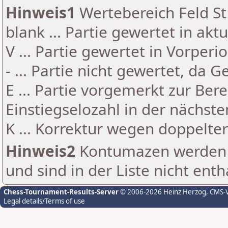
Hinweis1
Wertebereich Feld St 
blank ... Partie gewertet in akt
V ... Partie gewertet in Vorperi
- ... Partie nicht gewertet, da 
E ... Partie vorgemerkt zur Be
Einstiegselozahl in der nächst
K ... Korrektur wegen doppelt
Hinweis2
Kontumazen werden g
und sind in der Liste nicht enth
Chess-Tournament-Results-Server
© 2006-2026 Heinz Herzog
, CMS-
Legal details/Terms of use