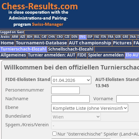
Logged on: Gast
Arabic
ARM
AZE
BIH
BUL
CAT
CHN
CRO
CZE
DEN
ENG
ESP
FAI
FIN
FRA
GER
GRE
INA
I
Home
Tournament-Database
AUT championship
Pictures
F
Turnierschach-Elozahl
Schnellschach-Elozahl
Allgemeines
Turnier anmelden: AUT
FIDE
Spieler anmelden
Elo AU
Willkommen bei den offiziellen Turnierscha
FIDE-Elolisten Stand
AUT-Elolisten Stand
13.945
Personennummer
Nachname
Vorname
Ebene
Bundesland
Spgem./Kreis/Verein
Nur "österreichische" Spieler (Land=A