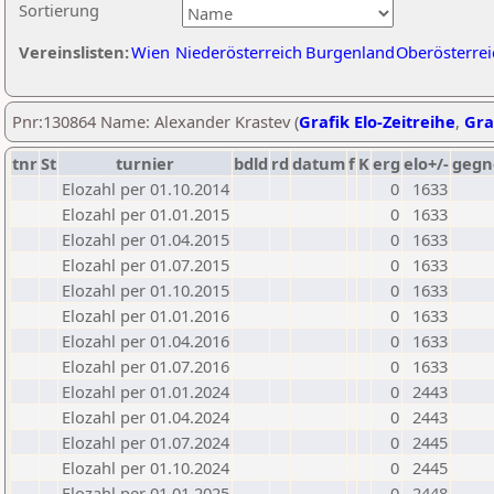
Sortierung
Vereinslisten:
Wien
Niederösterreich
Burgenland
Oberösterrei
Pnr:130864 Name: Alexander Krastev (
Grafik Elo-Zeitreihe
,
Gra
tnr
St
turnier
bdld
rd
datum
f
K
erg
elo+/-
gegn
Elozahl per 01.10.2014
0
1633
Elozahl per 01.01.2015
0
1633
Elozahl per 01.04.2015
0
1633
Elozahl per 01.07.2015
0
1633
Elozahl per 01.10.2015
0
1633
Elozahl per 01.01.2016
0
1633
Elozahl per 01.04.2016
0
1633
Elozahl per 01.07.2016
0
1633
Elozahl per 01.01.2024
0
2443
Elozahl per 01.04.2024
0
2443
Elozahl per 01.07.2024
0
2445
Elozahl per 01.10.2024
0
2445
Elozahl per 01.01.2025
0
2448