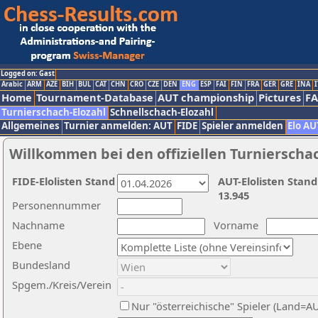
Logged on: Gast
Arabic
ARM
AZE
BIH
BUL
CAT
CHN
CRO
CZE
DEN
ENG
ESP
FAI
FIN
FRA
GER
GRE
INA
I
Home
Tournament-Database
AUT championship
Pictures
F
Turnierschach-Elozahl
Schnellschach-Elozahl
Allgemeines
Turnier anmelden: AUT
FIDE
Spieler anmelden
Elo AU
Willkommen bei den offiziellen Turnierscha
FIDE-Elolisten Stand
AUT-Elolisten Stand
13.945
Personennummer
Nachname
Vorname
Ebene
Bundesland
Spgem./Kreis/Verein
Nur "österreichische" Spieler (Land=A