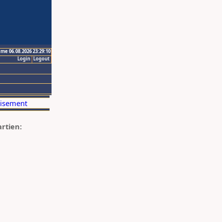
ime 06.08.2026 23:29:10
Login
Logout
artien: