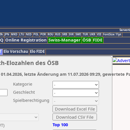
Servert
TA
JPN
MKD
LTU
NED
POL
POR
ROU
RUS
SRB
SVK
SWE
TUR
UKR
VIE
FontSize:11pt
AQ
Online Registration
Swiss-Manager
ÖSB
FIDE
T
Elo Vorschau
Elo FIDE
ch-Elozahlen des ÖSB
 01.04.2026, letzte Änderung am 11.07.2026 09:29, gewertete P
Kategorie
Geschlecht
Spielberechtigung
Top 100
UT)