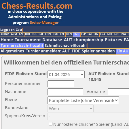
Logged on: Gast
Arabic
ARM
AZE
BIH
BUL
CAT
CHN
CRO
CZE
DEN
ENG
ESP
FAI
FIN
FRA
GER
GRE
INA
I
Home
Tournament-Database
AUT championship
Pictures
F
Turnierschach-Elozahl
Schnellschach-Elozahl
Allgemeines
Turnier anmelden: AUT
FIDE
Spieler anmelden
Elo AU
Willkommen bei den offiziellen Turnierscha
FIDE-Elolisten Stand
AUT-Elolisten Stand
13.945
Personennummer
Nachname
Vorname
Ebene
Bundesland
Spgem./Kreis/Verein
Nur "österreichische" Spieler (Land=A