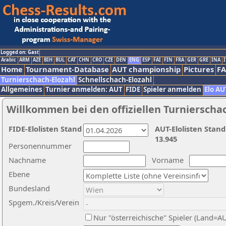
Logged on: Gast
Arabic
ARM
AZE
BIH
BUL
CAT
CHN
CRO
CZE
DEN
ENG
ESP
FAI
FIN
FRA
GER
GRE
INA
I
Home
Tournament-Database
AUT championship
Pictures
F
Turnierschach-Elozahl
Schnellschach-Elozahl
Allgemeines
Turnier anmelden: AUT
FIDE
Spieler anmelden
Elo AU
Willkommen bei den offiziellen Turnierscha
FIDE-Elolisten Stand
AUT-Elolisten Stand
13.945
Personennummer
Nachname
Vorname
Ebene
Bundesland
Spgem./Kreis/Verein
Nur "österreichische" Spieler (Land=A