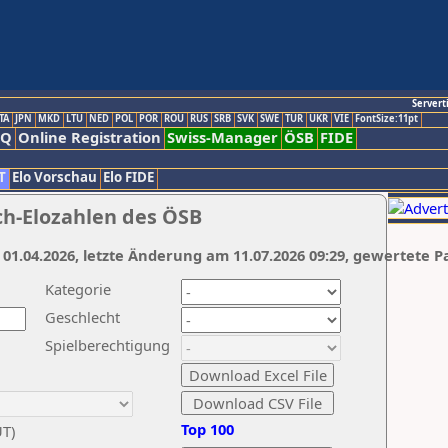
Servert
TA
JPN
MKD
LTU
NED
POL
POR
ROU
RUS
SRB
SVK
SWE
TUR
UKR
VIE
FontSize:11pt
AQ
Online Registration
Swiss-Manager
ÖSB
FIDE
T
Elo Vorschau
Elo FIDE
ch-Elozahlen des ÖSB
 01.04.2026, letzte Änderung am 11.07.2026 09:29, gewertete P
Kategorie
Geschlecht
Spielberechtigung
Top 100
UT)