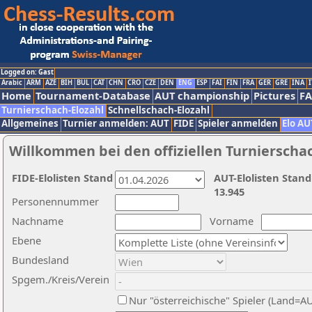
Logged on: Gast
Arabic
ARM
AZE
BIH
BUL
CAT
CHN
CRO
CZE
DEN
ENG
ESP
FAI
FIN
FRA
GER
GRE
INA
I
Home
Tournament-Database
AUT championship
Pictures
F
Turnierschach-Elozahl
Schnellschach-Elozahl
Allgemeines
Turnier anmelden: AUT
FIDE
Spieler anmelden
Elo AU
Willkommen bei den offiziellen Turnierscha
FIDE-Elolisten Stand
AUT-Elolisten Stand
13.945
Personennummer
Nachname
Vorname
Ebene
Bundesland
Spgem./Kreis/Verein
Nur "österreichische" Spieler (Land=A