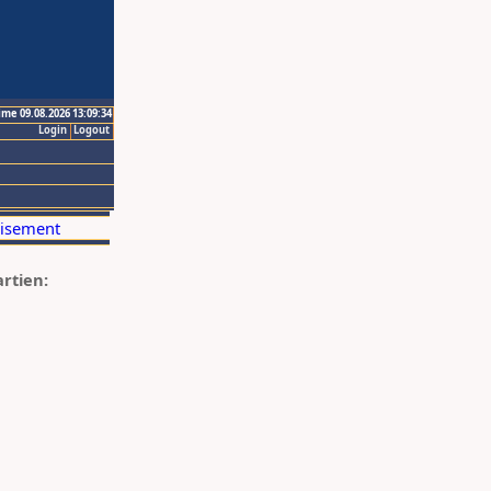
ime 09.08.2026 13:09:34
Login
Logout
artien: