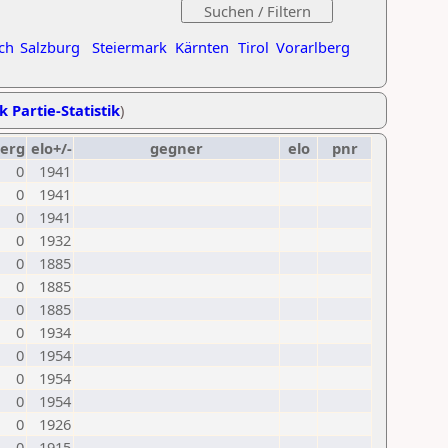
ch
Salzburg
Steiermark
Kärnten
Tirol
Vorarlberg
k Partie-Statistik
)
erg
elo+/-
gegner
elo
pnr
0
1941
0
1941
0
1941
0
1932
0
1885
0
1885
0
1885
0
1934
0
1954
0
1954
0
1954
0
1926
0
1915