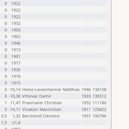
0
1922
0
1922
0
1922
0
1932
0
1903
0
1902
0
1946
0
1913
0
1901
0
1917
0
1926
0
1918
0
1915
0
-10,14
Heinz-Leisenheimer Matthias
1946
136158
0
-10,36
Vrhovac Damir
1933
139312
1
11,47
Praxmarer Christian
1932
111180
0
-14,11
Vinatzer Maximilian
1811
125822
0,5
1,32
Berchtold Clemens
1957
100796
1,5
-21,8