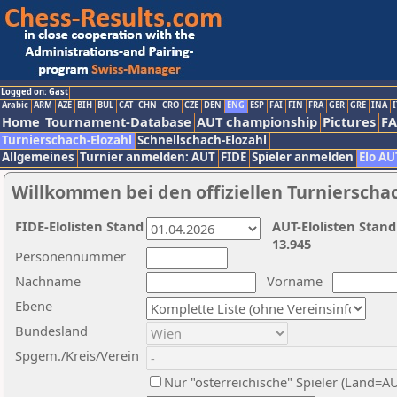
Logged on: Gast
Arabic
ARM
AZE
BIH
BUL
CAT
CHN
CRO
CZE
DEN
ENG
ESP
FAI
FIN
FRA
GER
GRE
INA
I
Home
Tournament-Database
AUT championship
Pictures
F
Turnierschach-Elozahl
Schnellschach-Elozahl
Allgemeines
Turnier anmelden: AUT
FIDE
Spieler anmelden
Elo AU
Willkommen bei den offiziellen Turnierscha
FIDE-Elolisten Stand
AUT-Elolisten Stand
13.945
Personennummer
Nachname
Vorname
Ebene
Bundesland
Spgem./Kreis/Verein
Nur "österreichische" Spieler (Land=A