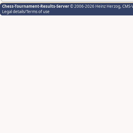
Chess-Tournament-Results-Server
© 2006-2026 Heinz Herzog
, CMS-
Legal details/Terms of use