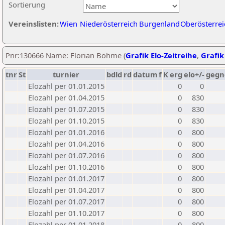
Sortierung
Vereinslisten:
Wien
Niederösterreich
Burgenland
Oberösterrei
Pnr:130666 Name: Florian Böhme (
Grafik Elo-Zeitreihe
,
Grafik
tnr
St
turnier
bdld
rd
datum
f
K
erg
elo+/-
gegn
Elozahl per 01.01.2015
0
0
Elozahl per 01.04.2015
0
830
Elozahl per 01.07.2015
0
830
Elozahl per 01.10.2015
0
830
Elozahl per 01.01.2016
0
800
Elozahl per 01.04.2016
0
800
Elozahl per 01.07.2016
0
800
Elozahl per 01.10.2016
0
800
Elozahl per 01.01.2017
0
800
Elozahl per 01.04.2017
0
800
Elozahl per 01.07.2017
0
800
Elozahl per 01.10.2017
0
800
Elozahl per 01.01.2018
0
800