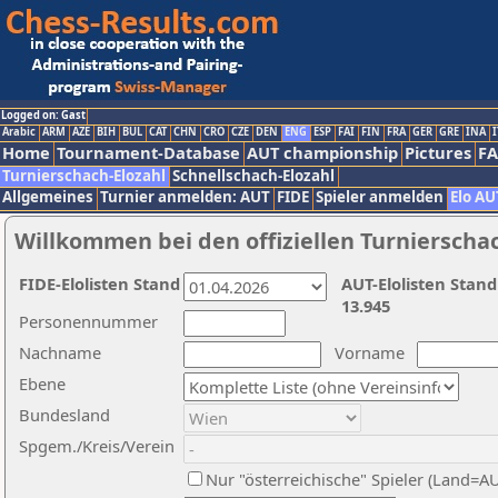
Logged on: Gast
Arabic
ARM
AZE
BIH
BUL
CAT
CHN
CRO
CZE
DEN
ENG
ESP
FAI
FIN
FRA
GER
GRE
INA
I
Home
Tournament-Database
AUT championship
Pictures
F
Turnierschach-Elozahl
Schnellschach-Elozahl
Allgemeines
Turnier anmelden: AUT
FIDE
Spieler anmelden
Elo AU
Willkommen bei den offiziellen Turnierscha
FIDE-Elolisten Stand
AUT-Elolisten Stand
13.945
Personennummer
Nachname
Vorname
Ebene
Bundesland
Spgem./Kreis/Verein
Nur "österreichische" Spieler (Land=A