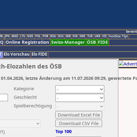
Servert
TA
JPN
MKD
LTU
NED
POL
POR
ROU
RUS
SRB
SVK
SWE
TUR
UKR
VIE
FontSize:11pt
AQ
Online Registration
Swiss-Manager
ÖSB
FIDE
T
Elo Vorschau
Elo FIDE
ch-Elozahlen des ÖSB
 01.04.2026, letzte Änderung am 11.07.2026 09:29, gewertete P
Kategorie
Geschlecht
Spielberechtigung
Top 100
UT)