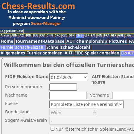
Logged on: Gast
Arabic
ARM
AZE
BIH
BUL
CAT
CHN
CRO
CZE
DEN
ENG
ESP
FAI
FIN
FRA
GER
GRE
INA
I
Home
Tournament-Database
AUT championship
Pictures
F
Turnierschach-Elozahl
Schnellschach-Elozahl
Allgemeines
Turnier anmelden: AUT
FIDE
Spieler anmelden
Elo AU
Willkommen bei den offiziellen Turnierscha
FIDE-Elolisten Stand
AUT-Elolisten Stand
10.879
Personennummer
Nachname
Vorname
Ebene
Bundesland
Spgem./Kreis/Verein
Nur "österreichische" Spieler (Land=A