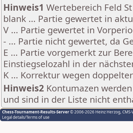
Hinweis1
Wertebereich Feld St 
blank ... Partie gewertet in akt
V ... Partie gewertet in Vorperi
- ... Partie nicht gewertet, da 
E ... Partie vorgemerkt zur Be
Einstiegselozahl in der nächst
K ... Korrektur wegen doppelt
Hinweis2
Kontumazen werden g
und sind in der Liste nicht enth
Chess-Tournament-Results-Server
© 2006-2026 Heinz Herzog
, CMS-
Legal details/Terms of use