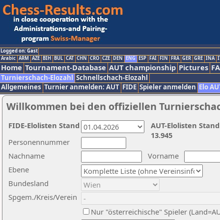
Logged on: Gast
Arabic
ARM
AZE
BIH
BUL
CAT
CHN
CRO
CZE
DEN
ENG
ESP
FAI
FIN
FRA
GER
GRE
INA
I
Home
Tournament-Database
AUT championship
Pictures
F
Turnierschach-Elozahl
Schnellschach-Elozahl
Allgemeines
Turnier anmelden: AUT
FIDE
Spieler anmelden
Elo AU
Willkommen bei den offiziellen Turnierscha
FIDE-Elolisten Stand
AUT-Elolisten Stand
13.945
Personennummer
Nachname
Vorname
Ebene
Bundesland
Spgem./Kreis/Verein
Nur "österreichische" Spieler (Land=A