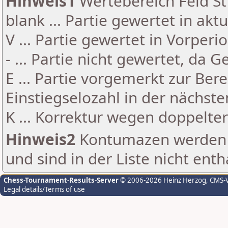
Hinweis1
Wertebereich Feld St 
blank ... Partie gewertet in akt
V ... Partie gewertet in Vorperi
- ... Partie nicht gewertet, da 
E ... Partie vorgemerkt zur Be
Einstiegselozahl in der nächst
K ... Korrektur wegen doppelt
Hinweis2
Kontumazen werden g
und sind in der Liste nicht enth
Chess-Tournament-Results-Server
© 2006-2026 Heinz Herzog
, CMS-
Legal details/Terms of use