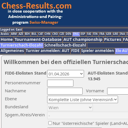
Logged on: Gast
Arabic
ARM
AZE
BIH
BUL
CAT
CHN
CRO
CZE
DEN
ENG
ESP
FAI
FIN
FRA
GER
GRE
INA
I
Home
Tournament-Database
AUT championship
Pictures
F
Turnierschach-Elozahl
Schnellschach-Elozahl
Allgemeines
Turnier anmelden: AUT
FIDE
Spieler anmelden
Elo AU
Willkommen bei den offiziellen Turnierscha
FIDE-Elolisten Stand
AUT-Elolisten Stand
13.945
Personennummer
Nachname
Vorname
Ebene
Bundesland
Spgem./Kreis/Verein
Nur "österreichische" Spieler (Land=A