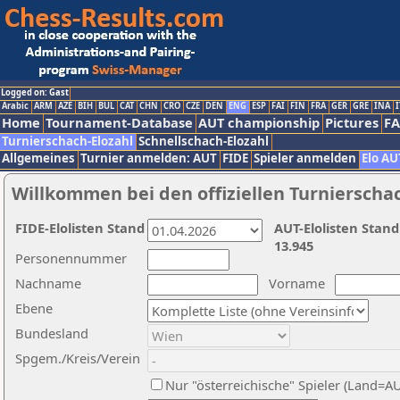
Logged on: Gast
Arabic
ARM
AZE
BIH
BUL
CAT
CHN
CRO
CZE
DEN
ENG
ESP
FAI
FIN
FRA
GER
GRE
INA
I
Home
Tournament-Database
AUT championship
Pictures
F
Turnierschach-Elozahl
Schnellschach-Elozahl
Allgemeines
Turnier anmelden: AUT
FIDE
Spieler anmelden
Elo AU
Willkommen bei den offiziellen Turnierscha
FIDE-Elolisten Stand
AUT-Elolisten Stand
13.945
Personennummer
Nachname
Vorname
Ebene
Bundesland
Spgem./Kreis/Verein
Nur "österreichische" Spieler (Land=A