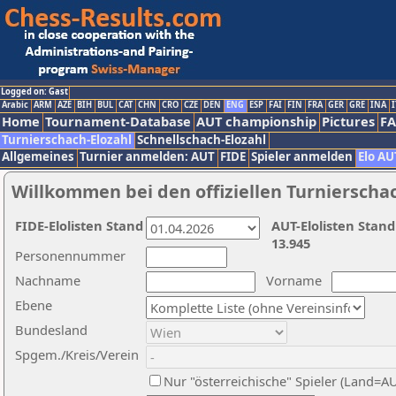
Logged on: Gast
Arabic
ARM
AZE
BIH
BUL
CAT
CHN
CRO
CZE
DEN
ENG
ESP
FAI
FIN
FRA
GER
GRE
INA
I
Home
Tournament-Database
AUT championship
Pictures
F
Turnierschach-Elozahl
Schnellschach-Elozahl
Allgemeines
Turnier anmelden: AUT
FIDE
Spieler anmelden
Elo AU
Willkommen bei den offiziellen Turnierscha
FIDE-Elolisten Stand
AUT-Elolisten Stand
13.945
Personennummer
Nachname
Vorname
Ebene
Bundesland
Spgem./Kreis/Verein
Nur "österreichische" Spieler (Land=A