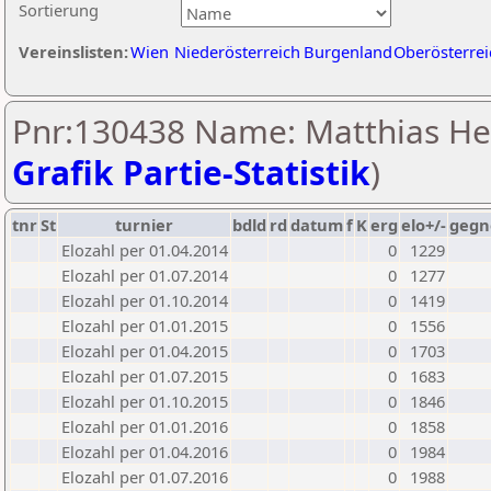
Sortierung
Vereinslisten:
Wien
Niederösterreich
Burgenland
Oberösterrei
Pnr:130438 Name: Matthias Hei
Grafik Partie-Statistik
)
tnr
St
turnier
bdld
rd
datum
f
K
erg
elo+/-
gegn
Elozahl per 01.04.2014
0
1229
Elozahl per 01.07.2014
0
1277
Elozahl per 01.10.2014
0
1419
Elozahl per 01.01.2015
0
1556
Elozahl per 01.04.2015
0
1703
Elozahl per 01.07.2015
0
1683
Elozahl per 01.10.2015
0
1846
Elozahl per 01.01.2016
0
1858
Elozahl per 01.04.2016
0
1984
Elozahl per 01.07.2016
0
1988