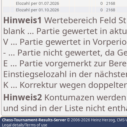
Elozahl per 01.07.2026
0
2168
Elozahl per 01.10.2026
0
2168
Hinweis1
Wertebereich Feld St 
blank ... Partie gewertet in akt
V ... Partie gewertet in Vorperi
- ... Partie nicht gewertet, da 
E ... Partie vorgemerkt zur Be
Einstiegselozahl in der nächst
K ... Korrektur wegen doppelt
Hinweis2
Kontumazen werden g
und sind in der Liste nicht enth
Chess-Tournament-Results-Server
© 2006-2026 Heinz Herzog
, CMS-
Legal details/Terms of use