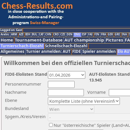
Logged on: Gast
Arabic
ARM
AZE
BIH
BUL
CAT
CHN
CRO
CZE
DEN
ENG
ESP
FAI
FIN
FRA
GER
GRE
INA
I
Home
Tournament-Database
AUT championship
Pictures
F
Turnierschach-Elozahl
Schnellschach-Elozahl
Allgemeines
Turnier anmelden: AUT
FIDE
Spieler anmelden
Elo AU
Willkommen bei den offiziellen Turnierscha
FIDE-Elolisten Stand
AUT-Elolisten Stand
13.945
Personennummer
Nachname
Vorname
Ebene
Bundesland
Spgem./Kreis/Verein
Nur "österreichische" Spieler (Land=A