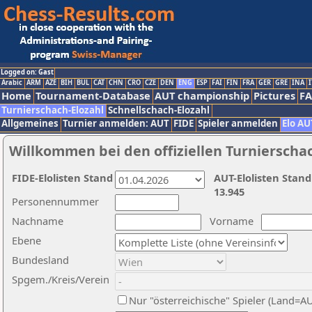
Logged on: Gast
Arabic
ARM
AZE
BIH
BUL
CAT
CHN
CRO
CZE
DEN
ENG
ESP
FAI
FIN
FRA
GER
GRE
INA
I
Home
Tournament-Database
AUT championship
Pictures
F
Turnierschach-Elozahl
Schnellschach-Elozahl
Allgemeines
Turnier anmelden: AUT
FIDE
Spieler anmelden
Elo AU
Willkommen bei den offiziellen Turnierscha
FIDE-Elolisten Stand
AUT-Elolisten Stand
13.945
Personennummer
Nachname
Vorname
Ebene
Bundesland
Spgem./Kreis/Verein
Nur "österreichische" Spieler (Land=A