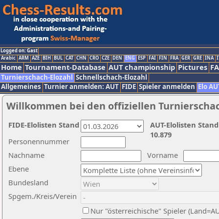
Logged on: Gast
Arabic
ARM
AZE
BIH
BUL
CAT
CHN
CRO
CZE
DEN
ENG
ESP
FAI
FIN
FRA
GER
GRE
INA
I
Home
Tournament-Database
AUT championship
Pictures
F
Turnierschach-Elozahl
Schnellschach-Elozahl
Allgemeines
Turnier anmelden: AUT
FIDE
Spieler anmelden
Elo AU
Willkommen bei den offiziellen Turnierscha
FIDE-Elolisten Stand
AUT-Elolisten Stand
10.879
Personennummer
Nachname
Vorname
Ebene
Bundesland
Spgem./Kreis/Verein
Nur "österreichische" Spieler (Land=A