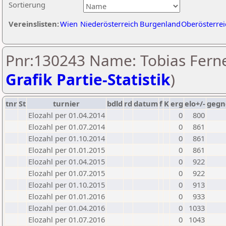
Sortierung
Vereinslisten:
Wien
Niederösterreich
Burgenland
Oberösterrei
Pnr:130243 Name: Tobias Ferne
Grafik Partie-Statistik
)
tnr
St
turnier
bdld
rd
datum
f
K
erg
elo+/-
gegn
Elozahl per 01.04.2014
0
800
Elozahl per 01.07.2014
0
861
Elozahl per 01.10.2014
0
861
Elozahl per 01.01.2015
0
861
Elozahl per 01.04.2015
0
922
Elozahl per 01.07.2015
0
922
Elozahl per 01.10.2015
0
913
Elozahl per 01.01.2016
0
933
Elozahl per 01.04.2016
0
1033
Elozahl per 01.07.2016
0
1043