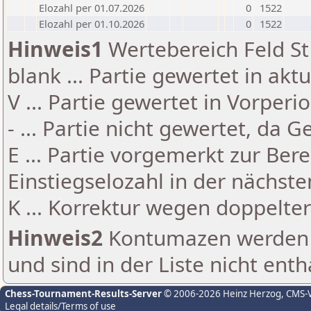
Elozahl per 01.07.2026
0
1522
Elozahl per 01.10.2026
0
1522
Hinweis1
Wertebereich Feld St 
blank ... Partie gewertet in akt
V ... Partie gewertet in Vorperi
- ... Partie nicht gewertet, da 
E ... Partie vorgemerkt zur Be
Einstiegselozahl in der nächst
K ... Korrektur wegen doppelt
Hinweis2
Kontumazen werden g
und sind in der Liste nicht enth
Chess-Tournament-Results-Server
© 2006-2026 Heinz Herzog
, CMS-
Legal details/Terms of use