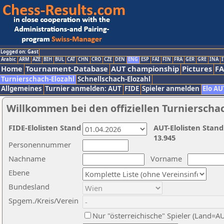
Logged on: Gast
Arabic
ARM
AZE
BIH
BUL
CAT
CHN
CRO
CZE
DEN
ENG
ESP
FAI
FIN
FRA
GER
GRE
INA
I
Home
Tournament-Database
AUT championship
Pictures
F
Turnierschach-Elozahl
Schnellschach-Elozahl
Allgemeines
Turnier anmelden: AUT
FIDE
Spieler anmelden
Elo AU
Willkommen bei den offiziellen Turnierscha
FIDE-Elolisten Stand
AUT-Elolisten Stand
13.945
Personennummer
Nachname
Vorname
Ebene
Bundesland
Spgem./Kreis/Verein
Nur "österreichische" Spieler (Land=A