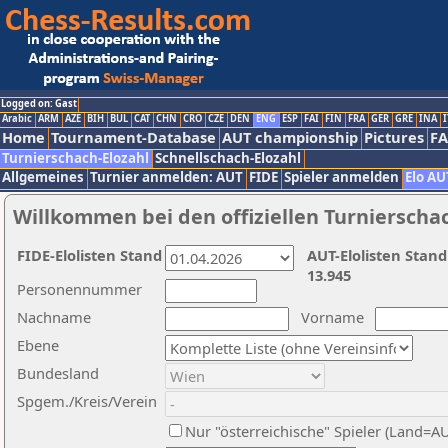
Logged on: Gast
Arabic
ARM
AZE
BIH
BUL
CAT
CHN
CRO
CZE
DEN
ENG
ESP
FAI
FIN
FRA
GER
GRE
INA
I
Home
Tournament-Database
AUT championship
Pictures
F
Turnierschach-Elozahl
Schnellschach-Elozahl
Allgemeines
Turnier anmelden: AUT
FIDE
Spieler anmelden
Elo AU
Willkommen bei den offiziellen Turnierscha
FIDE-Elolisten Stand
AUT-Elolisten Stand
13.945
Personennummer
Nachname
Vorname
Ebene
Bundesland
Spgem./Kreis/Verein
Nur "österreichische" Spieler (Land=A