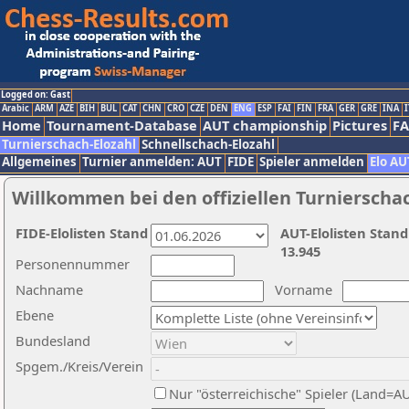
Logged on: Gast
Arabic
ARM
AZE
BIH
BUL
CAT
CHN
CRO
CZE
DEN
ENG
ESP
FAI
FIN
FRA
GER
GRE
INA
I
Home
Tournament-Database
AUT championship
Pictures
F
Turnierschach-Elozahl
Schnellschach-Elozahl
Allgemeines
Turnier anmelden: AUT
FIDE
Spieler anmelden
Elo AU
Willkommen bei den offiziellen Turnierscha
FIDE-Elolisten Stand
AUT-Elolisten Stand
13.945
Personennummer
Nachname
Vorname
Ebene
Bundesland
Spgem./Kreis/Verein
Nur "österreichische" Spieler (Land=A