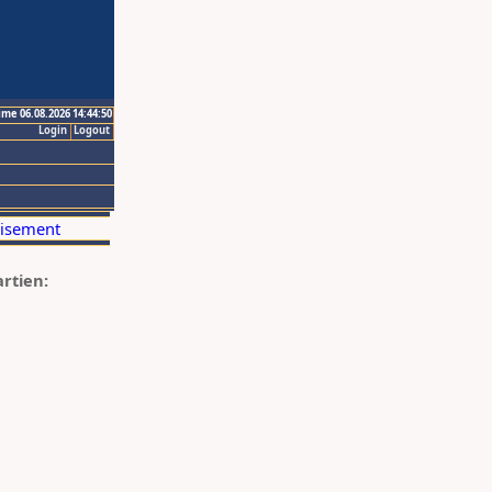
ime 06.08.2026 14:44:50
Login
Logout
artien: