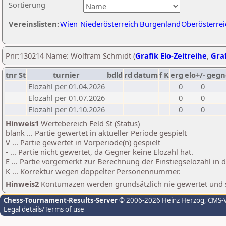
Sortierung
Vereinslisten:
Wien
Niederösterreich
Burgenland
Oberösterrei
Pnr:130214 Name: Wolfram Schmidt (
Grafik Elo-Zeitreihe
,
Graf
tnr
St
turnier
bdld
rd
datum
f
K
erg
elo+/-
gegn
Elozahl per 01.04.2026
0
0
Elozahl per 01.07.2026
0
0
Elozahl per 01.10.2026
0
0
Hinweis1
Wertebereich Feld St (Status)
blank ... Partie gewertet in aktueller Periode gespielt
V ... Partie gewertet in Vorperiode(n) gespielt
- ... Partie nicht gewertet, da Gegner keine Elozahl hat.
E ... Partie vorgemerkt zur Berechnung der Einstiegselozahl in
K ... Korrektur wegen doppelter Personennummer.
Hinweis2
Kontumazen werden grundsätzlich nie gewertet und sin
Chess-Tournament-Results-Server
© 2006-2026 Heinz Herzog
, CMS-
Legal details/Terms of use