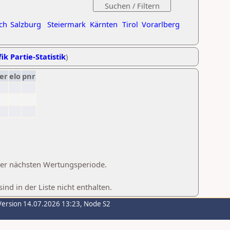
ch
Salzburg
Steiermark
Kärnten
Tirol
Vorarlberg
ik Partie-Statistik
)
er
elo
pnr
 der nächsten Wertungsperiode.
d in der Liste nicht enthalten.
Version 14.07.2026 13:23, Node S2