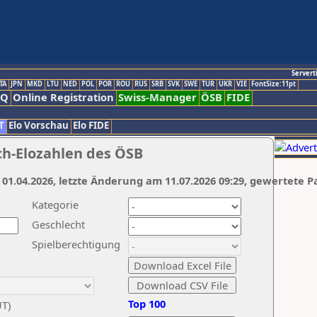
Servert
TA
JPN
MKD
LTU
NED
POL
POR
ROU
RUS
SRB
SVK
SWE
TUR
UKR
VIE
FontSize:11pt
AQ
Online Registration
Swiss-Manager
ÖSB
FIDE
T
Elo Vorschau
Elo FIDE
ch-Elozahlen des ÖSB
 01.04.2026, letzte Änderung am 11.07.2026 09:29, gewertete P
Kategorie
Geschlecht
Spielberechtigung
Top 100
UT)