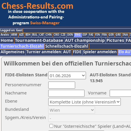
Logged on: Gast
Arabic
ARM
AZE
BIH
BUL
CAT
CHN
CRO
CZE
DEN
ENG
ESP
FAI
FIN
FRA
GER
GRE
INA
I
Home
Tournament-Database
AUT championship
Pictures
F
Turnierschach-Elozahl
Schnellschach-Elozahl
Allgemeines
Turnier anmelden: AUT
FIDE
Spieler anmelden
Elo AU
Willkommen bei den offiziellen Turnierscha
FIDE-Elolisten Stand
AUT-Elolisten Stand
13.945
Personennummer
Nachname
Vorname
Ebene
Bundesland
Spgem./Kreis/Verein
Nur "österreichische" Spieler (Land=A