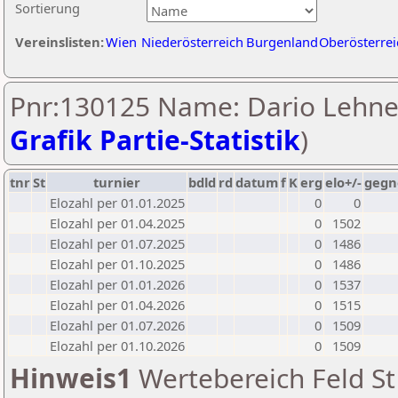
Sortierung
Vereinslisten:
Wien
Niederösterreich
Burgenland
Oberösterrei
Pnr:130125 Name: Dario Lehner
Grafik Partie-Statistik
)
tnr
St
turnier
bdld
rd
datum
f
K
erg
elo+/-
gegn
Elozahl per 01.01.2025
0
0
Elozahl per 01.04.2025
0
1502
Elozahl per 01.07.2025
0
1486
Elozahl per 01.10.2025
0
1486
Elozahl per 01.01.2026
0
1537
Elozahl per 01.04.2026
0
1515
Elozahl per 01.07.2026
0
1509
Elozahl per 01.10.2026
0
1509
Hinweis1
Wertebereich Feld St 