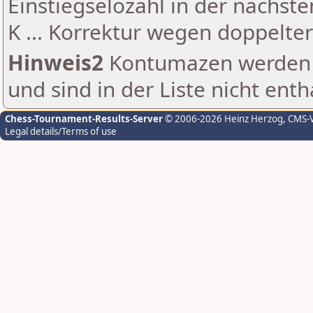
Einstiegselozahl in der nächst
K ... Korrektur wegen doppelt
Hinweis2
Kontumazen werden g
und sind in der Liste nicht enth
Chess-Tournament-Results-Server
© 2006-2026 Heinz Herzog
, CMS-
Legal details/Terms of use