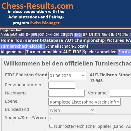
Logged on: Gast
Arabic
ARM
AZE
BIH
BUL
CAT
CHN
CRO
CZE
DEN
ENG
ESP
FAI
FIN
FRA
GER
GRE
INA
I
Home
Tournament-Database
AUT championship
Pictures
F
Turnierschach-Elozahl
Schnellschach-Elozahl
Allgemeines
Turnier anmelden: AUT
FIDE
Spieler anmelden
Elo AU
Willkommen bei den offiziellen Turnierscha
FIDE-Elolisten Stand
AUT-Elolisten Stand
13.945
Personennummer
Nachname
Vorname
Ebene
Bundesland
Spgem./Kreis/Verein
Nur "österreichische" Spieler (Land=A