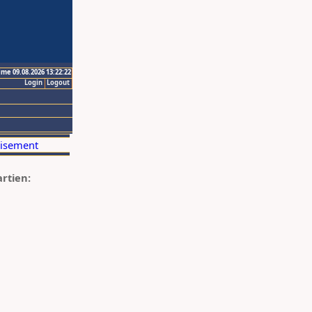
ime 09.08.2026 13:22:22
Login
Logout
artien: