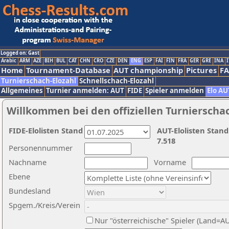
Logged on: Gast
Arabic
ARM
AZE
BIH
BUL
CAT
CHN
CRO
CZE
DEN
ENG
ESP
FAI
FIN
FRA
GER
GRE
INA
I
Home
Tournament-Database
AUT championship
Pictures
F
Turnierschach-Elozahl
Schnellschach-Elozahl
Allgemeines
Turnier anmelden: AUT
FIDE
Spieler anmelden
Elo AU
Willkommen bei den offiziellen Turnierscha
FIDE-Elolisten Stand
AUT-Elolisten Stand
7.518
Personennummer
Nachname
Vorname
Ebene
Bundesland
Spgem./Kreis/Verein
Nur "österreichische" Spieler (Land=A