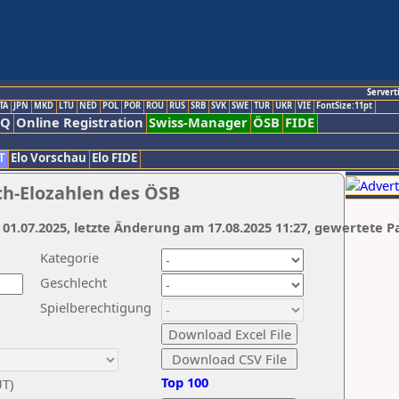
Servert
TA
JPN
MKD
LTU
NED
POL
POR
ROU
RUS
SRB
SVK
SWE
TUR
UKR
VIE
FontSize:11pt
AQ
Online Registration
Swiss-Manager
ÖSB
FIDE
T
Elo Vorschau
Elo FIDE
ch-Elozahlen des ÖSB
 01.07.2025, letzte Änderung am 17.08.2025 11:27, gewertete P
Kategorie
Geschlecht
Spielberechtigung
Top 100
UT)