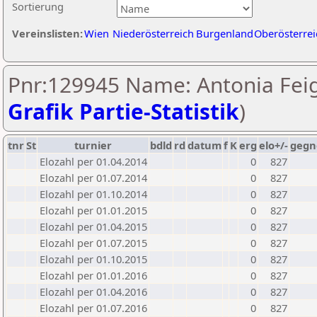
Sortierung
Vereinslisten:
Wien
Niederösterreich
Burgenland
Oberösterrei
Pnr:129945 Name: Antonia Feig
Grafik Partie-Statistik
)
tnr
St
turnier
bdld
rd
datum
f
K
erg
elo+/-
gegn
Elozahl per 01.04.2014
0
827
Elozahl per 01.07.2014
0
827
Elozahl per 01.10.2014
0
827
Elozahl per 01.01.2015
0
827
Elozahl per 01.04.2015
0
827
Elozahl per 01.07.2015
0
827
Elozahl per 01.10.2015
0
827
Elozahl per 01.01.2016
0
827
Elozahl per 01.04.2016
0
827
Elozahl per 01.07.2016
0
827