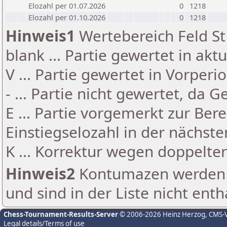
Elozahl per 01.07.2026
0
1218
Elozahl per 01.10.2026
0
1218
Hinweis1
Wertebereich Feld St 
blank ... Partie gewertet in akt
V ... Partie gewertet in Vorperi
- ... Partie nicht gewertet, da 
E ... Partie vorgemerkt zur Be
Einstiegselozahl in der nächst
K ... Korrektur wegen doppelt
Hinweis2
Kontumazen werden g
und sind in der Liste nicht enth
Chess-Tournament-Results-Server
© 2006-2026 Heinz Herzog
, CMS-
Legal details/Terms of use