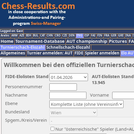
Logged on: Gast
Arabic
ARM
AZE
BIH
BUL
CAT
CHN
CRO
CZE
DEN
ENG
ESP
FAI
FIN
FRA
GER
GRE
INA
I
Home
Tournament-Database
AUT championship
Pictures
F
Turnierschach-Elozahl
Schnellschach-Elozahl
Allgemeines
Turnier anmelden: AUT
FIDE
Spieler anmelden
Elo AU
Willkommen bei den offiziellen Turnierscha
FIDE-Elolisten Stand
AUT-Elolisten Stand
13.945
Personennummer
Nachname
Vorname
Ebene
Bundesland
Spgem./Kreis/Verein
Nur "österreichische" Spieler (Land=A