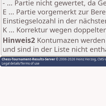
- ... Partie nicht gewertet, da 
E ... Partie vorgemerkt zur Be
Einstiegselozahl in der nächst
K ... Korrektur wegen doppelt
Hinweis2
Kontumazen werden g
und sind in der Liste nicht enth
Chess-Tournament-Results-Server
© 2006-2026 Heinz Herzog
, CMS-
Legal details/Terms of use