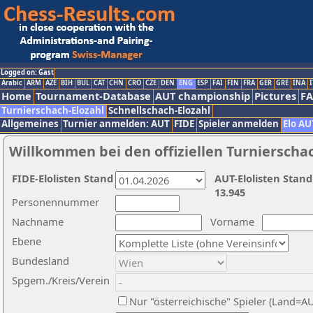
Logged on: Gast
Arabic
ARM
AZE
BIH
BUL
CAT
CHN
CRO
CZE
DEN
ENG
ESP
FAI
FIN
FRA
GER
GRE
INA
I
Home
Tournament-Database
AUT championship
Pictures
F
Turnierschach-Elozahl
Schnellschach-Elozahl
Allgemeines
Turnier anmelden: AUT
FIDE
Spieler anmelden
Elo AU
Willkommen bei den offiziellen Turnierscha
FIDE-Elolisten Stand
AUT-Elolisten Stand
13.945
Personennummer
Nachname
Vorname
Ebene
Bundesland
Spgem./Kreis/Verein
Nur "österreichische" Spieler (Land=A