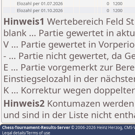
Elozahl per 01.07.2026
0
1200
Elozahl per 01.10.2026
0
1200
Hinweis1
Wertebereich Feld St 
blank ... Partie gewertet in akt
V ... Partie gewertet in Vorperi
- ... Partie nicht gewertet, da 
E ... Partie vorgemerkt zur Be
Einstiegselozahl in der nächst
K ... Korrektur wegen doppelt
Hinweis2
Kontumazen werden g
und sind in der Liste nicht enth
Chess-Tournament-Results-Server
© 2006-2026 Heinz Herzog
, CMS-
Legal details/Terms of use