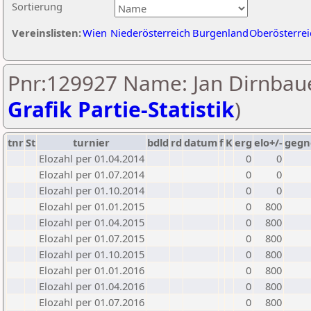
Sortierung
Vereinslisten:
Wien
Niederösterreich
Burgenland
Oberösterrei
Pnr:129927 Name: Jan Dirnbaue
Grafik Partie-Statistik
)
tnr
St
turnier
bdld
rd
datum
f
K
erg
elo+/-
gegn
Elozahl per 01.04.2014
0
0
Elozahl per 01.07.2014
0
0
Elozahl per 01.10.2014
0
0
Elozahl per 01.01.2015
0
800
Elozahl per 01.04.2015
0
800
Elozahl per 01.07.2015
0
800
Elozahl per 01.10.2015
0
800
Elozahl per 01.01.2016
0
800
Elozahl per 01.04.2016
0
800
Elozahl per 01.07.2016
0
800