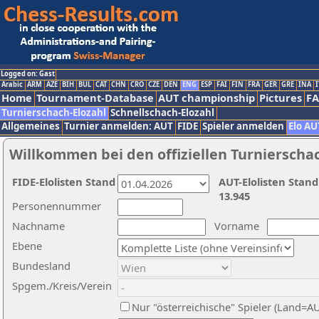
Logged on: Gast
Arabic
ARM
AZE
BIH
BUL
CAT
CHN
CRO
CZE
DEN
ENG
ESP
FAI
FIN
FRA
GER
GRE
INA
I
Home
Tournament-Database
AUT championship
Pictures
F
Turnierschach-Elozahl
Schnellschach-Elozahl
Allgemeines
Turnier anmelden: AUT
FIDE
Spieler anmelden
Elo AU
Willkommen bei den offiziellen Turnierscha
FIDE-Elolisten Stand
AUT-Elolisten Stand
13.945
Personennummer
Nachname
Vorname
Ebene
Bundesland
Spgem./Kreis/Verein
Nur "österreichische" Spieler (Land=A