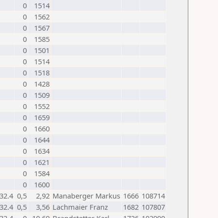
0
1514
0
1562
0
1567
0
1585
0
1501
0
1514
0
1518
0
1428
0
1509
0
1552
0
1659
0
1660
0
1644
0
1634
0
1621
0
1584
0
1600
32.4
0,5
2,92
Manaberger Markus
1666
108714
32.4
0,5
3,56
Lachmaier Franz
1682
107807