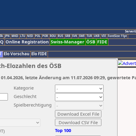
Servert
TA
JPN
MKD
LTU
NED
POL
POR
ROU
RUS
SRB
SVK
SWE
TUR
UKR
VIE
FontSize:11pt
AQ
Online Registration
Swiss-Manager
ÖSB
FIDE
T
Elo Vorschau
Elo FIDE
ch-Elozahlen des ÖSB
 01.04.2026, letzte Änderung am 11.07.2026 09:29, gewertete P
Kategorie
Geschlecht
Spielberechtigung
Top 100
UT)