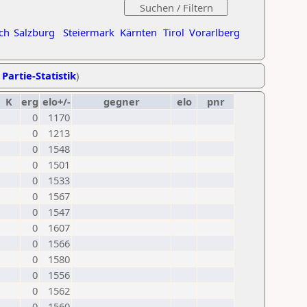
ch
Salzburg
Steiermark
Kärnten
Tirol
Vorarlberg
 Partie-Statistik
)
K
erg
elo+/-
gegner
elo
pnr
0
1170
0
1213
0
1548
0
1501
0
1533
0
1567
0
1547
0
1607
0
1566
0
1580
0
1556
0
1562
0
1560