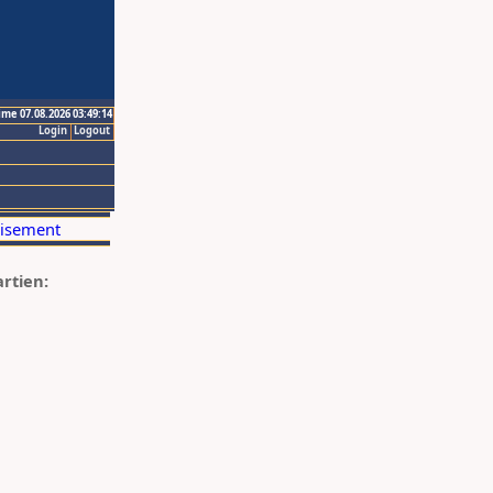
ime 07.08.2026 03:49:14
Login
Logout
artien: