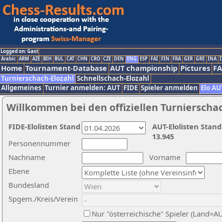
Logged on: Gast
Arabic
ARM
AZE
BIH
BUL
CAT
CHN
CRO
CZE
DEN
ENG
ESP
FAI
FIN
FRA
GER
GRE
INA
I
Home
Tournament-Database
AUT championship
Pictures
F
Turnierschach-Elozahl
Schnellschach-Elozahl
Allgemeines
Turnier anmelden: AUT
FIDE
Spieler anmelden
Elo AU
Willkommen bei den offiziellen Turnierscha
FIDE-Elolisten Stand
AUT-Elolisten Stand
13.945
Personennummer
Nachname
Vorname
Ebene
Bundesland
Spgem./Kreis/Verein
Nur "österreichische" Spieler (Land=A