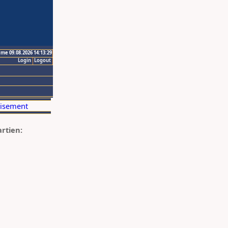
ime 09.08.2026 14:13:29
Login
Logout
artien: