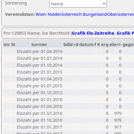
Sortierung
Vereinslisten:
Wien
Niederösterreich
Burgenland
Oberösterrei
Pnr:129853 Name: Ivo Berchtold (
Grafik Elo-Zeitreihe
,
Grafik P
tnr
St
turnier
bdld
rd
datum
f
K
erg
elo+/-
gegn
Elozahl per 01.04.2014
0
0
Elozahl per 01.07.2014
0
0
Elozahl per 01.10.2014
0
0
Elozahl per 01.01.2015
0
0
Elozahl per 01.04.2015
0
0
Elozahl per 01.07.2015
0
0
Elozahl per 01.10.2015
0
0
Elozahl per 01.01.2016
0
0
Elozahl per 01.04.2016
0
0
Elozahl per 01.07.2016
0
979
Elozahl per 01.10.2016
0
979
Elozahl per 01.01.2017
0
917
Elozahl per 01.04.2017
0
909