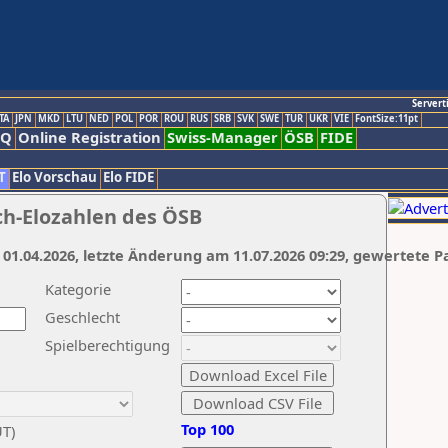
Servert
TA
JPN
MKD
LTU
NED
POL
POR
ROU
RUS
SRB
SVK
SWE
TUR
UKR
VIE
FontSize:11pt
AQ
Online Registration
Swiss-Manager
ÖSB
FIDE
T
Elo Vorschau
Elo FIDE
ch-Elozahlen des ÖSB
 01.04.2026, letzte Änderung am 11.07.2026 09:29, gewertete P
Kategorie
Geschlecht
Spielberechtigung
Top 100
UT)