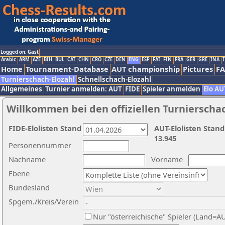
Logged on: Gast
Arabic
ARM
AZE
BIH
BUL
CAT
CHN
CRO
CZE
DEN
ENG
ESP
FAI
FIN
FRA
GER
GRE
INA
I
Home
Tournament-Database
AUT championship
Pictures
F
Turnierschach-Elozahl
Schnellschach-Elozahl
Allgemeines
Turnier anmelden: AUT
FIDE
Spieler anmelden
Elo AU
Willkommen bei den offiziellen Turnierscha
FIDE-Elolisten Stand
AUT-Elolisten Stand
13.945
Personennummer
Nachname
Vorname
Ebene
Bundesland
Spgem./Kreis/Verein
Nur "österreichische" Spieler (Land=A