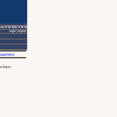
ime 07.08.2026 13:38:42
Login
Logout
artien: