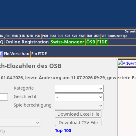
Servert
TA
JPN
MKD
LTU
NED
POL
POR
ROU
RUS
SRB
SVK
SWE
TUR
UKR
VIE
FontSize:11pt
AQ
Online Registration
Swiss-Manager
ÖSB
FIDE
T
Elo Vorschau
Elo FIDE
ch-Elozahlen des ÖSB
 01.04.2026, letzte Änderung am 11.07.2026 09:29, gewertete P
Kategorie
Geschlecht
Spielberechtigung
Top 100
UT)