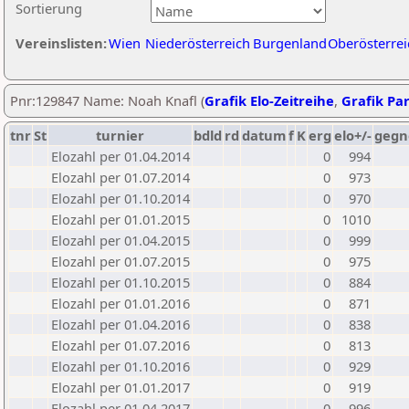
Sortierung
Vereinslisten:
Wien
Niederösterreich
Burgenland
Oberösterrei
Pnr:129847 Name: Noah Knafl (
Grafik Elo-Zeitreihe
,
Grafik Par
tnr
St
turnier
bdld
rd
datum
f
K
erg
elo+/-
gegn
Elozahl per 01.04.2014
0
994
Elozahl per 01.07.2014
0
973
Elozahl per 01.10.2014
0
970
Elozahl per 01.01.2015
0
1010
Elozahl per 01.04.2015
0
999
Elozahl per 01.07.2015
0
975
Elozahl per 01.10.2015
0
884
Elozahl per 01.01.2016
0
871
Elozahl per 01.04.2016
0
838
Elozahl per 01.07.2016
0
813
Elozahl per 01.10.2016
0
929
Elozahl per 01.01.2017
0
919
Elozahl per 01.04.2017
0
996