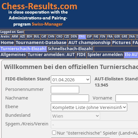
Logged on: Gast
Arabic
ARM
AZE
BIH
BUL
CAT
CHN
CRO
CZE
DEN
ENG
ESP
FAI
FIN
FRA
GER
GRE
INA
I
Home
Tournament-Database
AUT championship
Pictures
F
Turnierschach-Elozahl
Schnellschach-Elozahl
Allgemeines
Turnier anmelden: AUT
FIDE
Spieler anmelden
Elo AU
Willkommen bei den offiziellen Turnierscha
FIDE-Elolisten Stand
AUT-Elolisten Stand
13.945
Personennummer
Nachname
Vorname
Ebene
Bundesland
Spgem./Kreis/Verein
Nur "österreichische" Spieler (Land=A