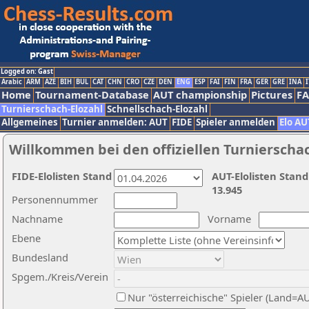
Logged on: Gast
Arabic
ARM
AZE
BIH
BUL
CAT
CHN
CRO
CZE
DEN
ENG
ESP
FAI
FIN
FRA
GER
GRE
INA
I
Home
Tournament-Database
AUT championship
Pictures
F
Turnierschach-Elozahl
Schnellschach-Elozahl
Allgemeines
Turnier anmelden: AUT
FIDE
Spieler anmelden
Elo AU
Willkommen bei den offiziellen Turnierscha
FIDE-Elolisten Stand
AUT-Elolisten Stand
13.945
Personennummer
Nachname
Vorname
Ebene
Bundesland
Spgem./Kreis/Verein
Nur "österreichische" Spieler (Land=A