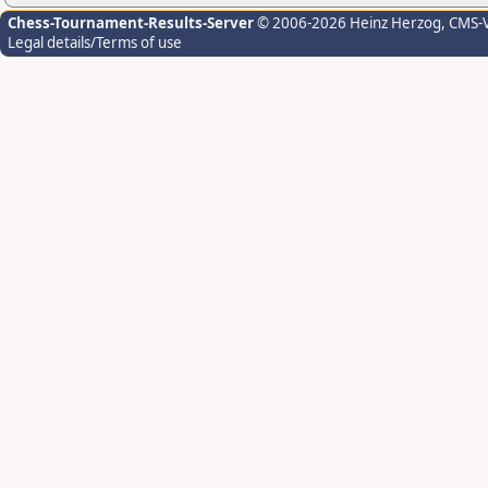
Chess-Tournament-Results-Server
© 2006-2026 Heinz Herzog
, CMS-
Legal details/Terms of use