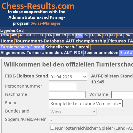
Logged on: Gast
Arabic
ARM
AZE
BIH
BUL
CAT
CHN
CRO
CZE
DEN
ENG
ESP
FAI
FIN
FRA
GER
GRE
INA
I
Home
Tournament-Database
AUT championship
Pictures
F
Turnierschach-Elozahl
Schnellschach-Elozahl
Allgemeines
Turnier anmelden: AUT
FIDE
Spieler anmelden
Elo AU
Willkommen bei den offiziellen Turnierscha
FIDE-Elolisten Stand
AUT-Elolisten Stand
13.945
Personennummer
Nachname
Vorname
Ebene
Bundesland
Spgem./Kreis/Verein
Nur "österreichische" Spieler (Land=A