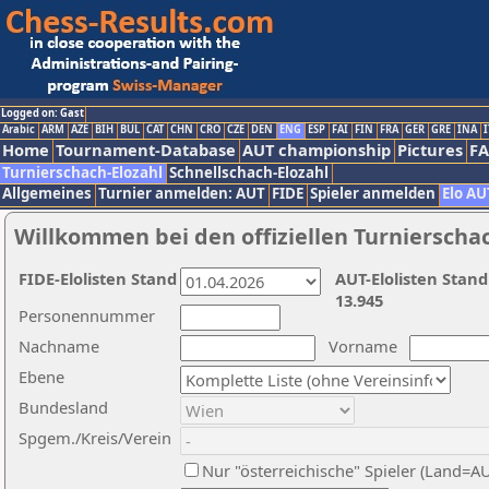
Logged on: Gast
Arabic
ARM
AZE
BIH
BUL
CAT
CHN
CRO
CZE
DEN
ENG
ESP
FAI
FIN
FRA
GER
GRE
INA
I
Home
Tournament-Database
AUT championship
Pictures
F
Turnierschach-Elozahl
Schnellschach-Elozahl
Allgemeines
Turnier anmelden: AUT
FIDE
Spieler anmelden
Elo AU
Willkommen bei den offiziellen Turnierscha
FIDE-Elolisten Stand
AUT-Elolisten Stand
13.945
Personennummer
Nachname
Vorname
Ebene
Bundesland
Spgem./Kreis/Verein
Nur "österreichische" Spieler (Land=A