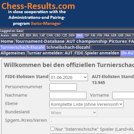
Logged on: Gast
Arabic
ARM
AZE
BIH
BUL
CAT
CHN
CRO
CZE
DEN
ENG
ESP
FAI
FIN
FRA
GER
GRE
INA
I
Home
Tournament-Database
AUT championship
Pictures
F
Turnierschach-Elozahl
Schnellschach-Elozahl
Allgemeines
Turnier anmelden: AUT
FIDE
Spieler anmelden
Elo AU
Willkommen bei den offiziellen Turnierscha
FIDE-Elolisten Stand
AUT-Elolisten Stand
13.945
Personennummer
Nachname
Vorname
Ebene
Bundesland
Spgem./Kreis/Verein
Nur "österreichische" Spieler (Land=A