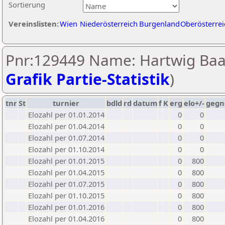
Sortierung
Vereinslisten:
Wien
Niederösterreich
Burgenland
Oberösterrei
Pnr:129449 Name: Hartwig Baar
Grafik Partie-Statistik
)
tnr
St
turnier
bdld
rd
datum
f
K
erg
elo+/-
gegn
Elozahl per 01.01.2014
0
0
Elozahl per 01.04.2014
0
0
Elozahl per 01.07.2014
0
0
Elozahl per 01.10.2014
0
0
Elozahl per 01.01.2015
0
800
Elozahl per 01.04.2015
0
800
Elozahl per 01.07.2015
0
800
Elozahl per 01.10.2015
0
800
Elozahl per 01.01.2016
0
800
Elozahl per 01.04.2016
0
800