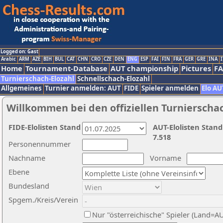
Logged on: Gast
Arabic
ARM
AZE
BIH
BUL
CAT
CHN
CRO
CZE
DEN
ENG
ESP
FAI
FIN
FRA
GER
GRE
INA
I
Home
Tournament-Database
AUT championship
Pictures
F
Turnierschach-Elozahl
Schnellschach-Elozahl
Allgemeines
Turnier anmelden: AUT
FIDE
Spieler anmelden
Elo AU
Willkommen bei den offiziellen Turnierscha
FIDE-Elolisten Stand
AUT-Elolisten Stand
7.518
Personennummer
Nachname
Vorname
Ebene
Bundesland
Spgem./Kreis/Verein
Nur "österreichische" Spieler (Land=A