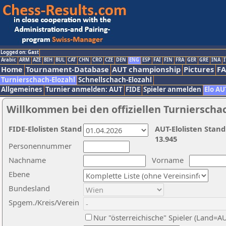
Logged on: Gast
Arabic
ARM
AZE
BIH
BUL
CAT
CHN
CRO
CZE
DEN
ENG
ESP
FAI
FIN
FRA
GER
GRE
INA
I
Home
Tournament-Database
AUT championship
Pictures
F
Turnierschach-Elozahl
Schnellschach-Elozahl
Allgemeines
Turnier anmelden: AUT
FIDE
Spieler anmelden
Elo AU
Willkommen bei den offiziellen Turnierscha
FIDE-Elolisten Stand
AUT-Elolisten Stand
13.945
Personennummer
Nachname
Vorname
Ebene
Bundesland
Spgem./Kreis/Verein
Nur "österreichische" Spieler (Land=A