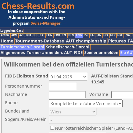
Logged on: Gast
Arabic
ARM
AZE
BIH
BUL
CAT
CHN
CRO
CZE
DEN
ENG
ESP
FAI
FIN
FRA
GER
GRE
INA
I
Home
Tournament-Database
AUT championship
Pictures
F
Turnierschach-Elozahl
Schnellschach-Elozahl
Allgemeines
Turnier anmelden: AUT
FIDE
Spieler anmelden
Elo AU
Willkommen bei den offiziellen Turnierscha
FIDE-Elolisten Stand
AUT-Elolisten Stand
13.945
Personennummer
Nachname
Vorname
Ebene
Bundesland
Spgem./Kreis/Verein
Nur "österreichische" Spieler (Land=A