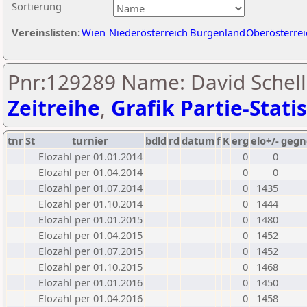
Sortierung
Vereinslisten:
Wien
Niederösterreich
Burgenland
Oberösterrei
Pnr:129289 Name: David Schell
Zeitreihe
,
Grafik Partie-Statis
tnr
St
turnier
bdld
rd
datum
f
K
erg
elo+/-
gegn
Elozahl per 01.01.2014
0
0
Elozahl per 01.04.2014
0
0
Elozahl per 01.07.2014
0
1435
Elozahl per 01.10.2014
0
1444
Elozahl per 01.01.2015
0
1480
Elozahl per 01.04.2015
0
1452
Elozahl per 01.07.2015
0
1452
Elozahl per 01.10.2015
0
1468
Elozahl per 01.01.2016
0
1450
Elozahl per 01.04.2016
0
1458