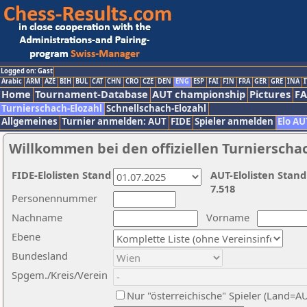
Logged on: Gast
Arabic
ARM
AZE
BIH
BUL
CAT
CHN
CRO
CZE
DEN
ENG
ESP
FAI
FIN
FRA
GER
GRE
INA
I
Home
Tournament-Database
AUT championship
Pictures
F
Turnierschach-Elozahl
Schnellschach-Elozahl
Allgemeines
Turnier anmelden: AUT
FIDE
Spieler anmelden
Elo AU
Willkommen bei den offiziellen Turnierscha
FIDE-Elolisten Stand
AUT-Elolisten Stand
7.518
Personennummer
Nachname
Vorname
Ebene
Bundesland
Spgem./Kreis/Verein
Nur "österreichische" Spieler (Land=A